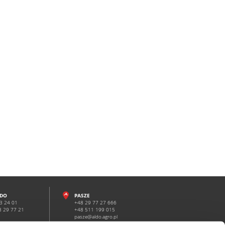
LDO
PASZE
33 24 01
+48 29 77 27 666
8 29 77 21
+48 511 199 015
pasze@aldo.agro.pl
9 77 27