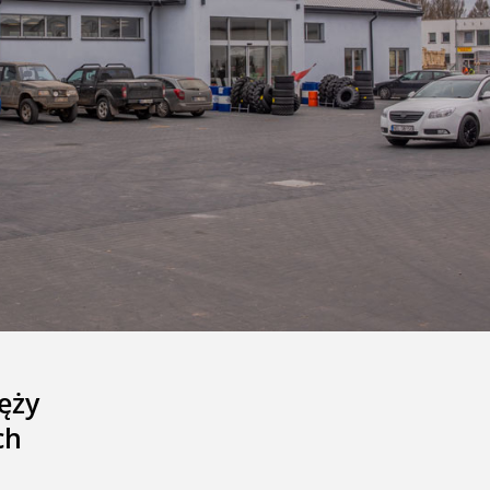
ęży
ch