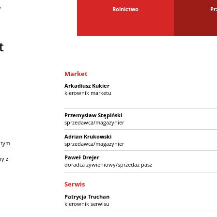
w
Rolnictwo
Pr
t
Market
Arkadiusz Kukier
kierownik marketu
Przemysław Stępiński
sprzedawca/magazynier
Adrian Krukowski
 tym
sprzedawca/magazynier
Paweł Drejer
ny z
doradca żywieniowy/sprzedaż pasz
Serwis
Patrycja Truchan
kierownik serwisu