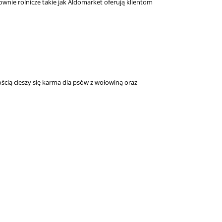
wnie rolnicze takie jak Aldomarket oferują klientom
cią cieszy się karma dla psów z wołowiną oraz