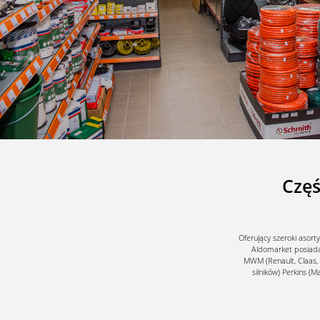
Częś
Oferujący szeroki asort
Aldomarket posiada 
MWM (Renault, Claas, F
silników) Perkins (