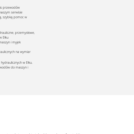
wis przewodów
 naszym serwisie
ną, szybką pomoc w
auliczne, przemysłowe,
w Ełku
maszyn i myjek
aulicznych na wymiar
ydraulicznych w Ełku.
ewodów do maszyn i