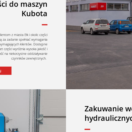
ści do maszyn
Kubota
lientom z miasta Ełk i okolic części
ją za zadanie spełniać wymagania
 wymagających klientów. Dostępne
t części wyróżnia wysoka jakość i
ć na niekorzystne oddziaływanie
czynników zewnętrznych.
j
Zakuwanie w
hydrauliczny