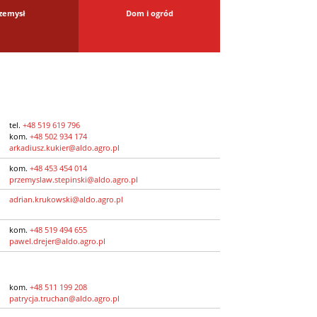
zemysł
Dom i ogród
tel.
+48 519 619 796
kom.
+48 502 934 174
arkadiusz.kukier@aldo.agro.pl
kom.
+48 453 454 014
przemyslaw.stepinski@aldo.agro.pl
adrian.krukowski@aldo.agro.pl
kom.
+48 519 494 655
pawel.drejer@aldo.agro.pl
kom.
+48 511 199 208
patrycja.truchan@aldo.agro.pl