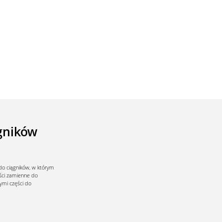
ągników
do ciągników, w którym
ęści zamienne do
ymi części do