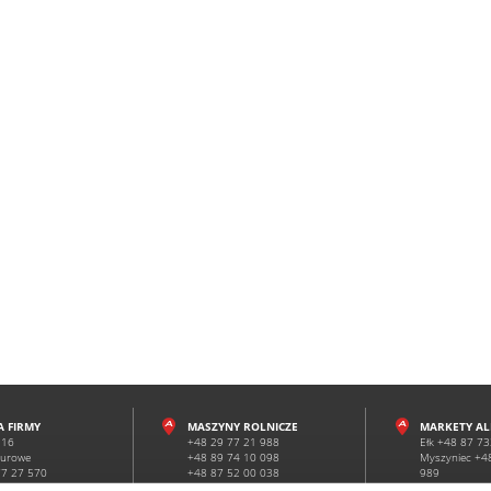
A FIRMY
MASZYNY ROLNICZE
MARKETY A
116
+48 29 77 21 988
Ełk +48 87 7
Surowe
+48 89 74 10 098
Myszyniec +4
77 27 570
+48 87 52 00 038
989
+48 519 494 664
Surowe +48 2