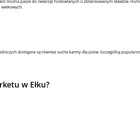
aleźć można pasze do zwierząt hodowlanych o zbilansowanym składzie. Hurto
p wiekowych.
olniczych dostępne są również suche karmy dla psów. Szczególną popularnoś
rketu w Ełku?