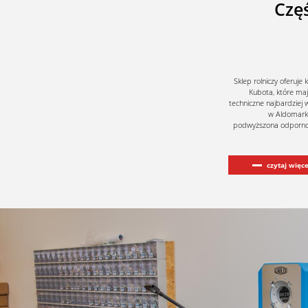
Czę
Sklep rolniczy oferuje k
Kubota, które ma
techniczne najbardziej
w Aldomarke
podwyższona odpornoś
czytaj więce