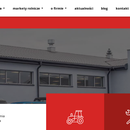
ta
markety rolnicze
o firmie
aktualności
blog
kontakt
nia
a