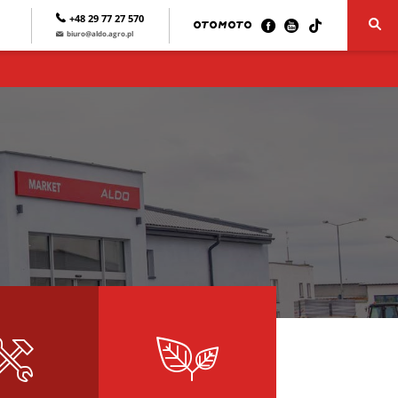
+48 29 77 27 570
biuro@aldo.agro.pl