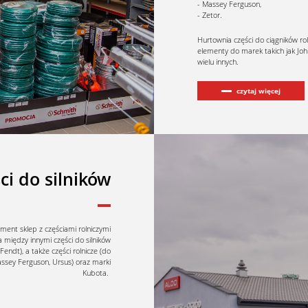
Massey Ferguson,
Zetor.
Hurtownia części do ciągników rol
elementy do marek takich jak John
wielu innych.
czytaj więcej
ci do silników
yment sklep z częściami rolniczymi
między innymi części do silników
endt), a także części rolnicze (do
Massey Ferguson, Ursus) oraz marki
Kubota.